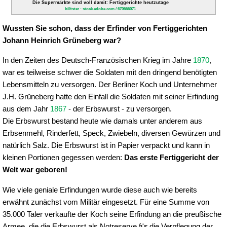
Die Supermärkte sind voll damit: Fertiggerichte heutzutage
billtster - stock.adobe.com / 670666071
Wussten Sie schon, dass der Erfinder von Fertiggerichten
Johann Heinrich Grüneberg war?
In den Zeiten des Deutsch-Französischen Krieg im Jahre
1870
,
war es teilweise schwer die Soldaten mit den dringend benötigten
Lebensmitteln zu versorgen. Der Berliner Koch und Unternehmer
J.H. Grüneberg hatte den Einfall die Soldaten mit seiner Erfindung
aus dem Jahr
1867
- der Erbswurst - zu versorgen.
Die Erbswurst bestand heute wie damals unter anderem aus
Erbsenmehl, Rinderfett, Speck, Zwiebeln, diversen Gewürzen und
natürlich Salz. Die Erbswurst ist in Papier verpackt und kann in
kleinen Portionen gegessen werden:
Das erste Fertiggericht der
Welt war geboren!
Wie viele geniale Erfindungen wurde diese auch wie bereits
erwähnt zunächst vom Militär eingesetzt. Für eine Summe von
35.000 Taler verkaufte der Koch seine Erfindung an die preußische
Armee, die die Erbswurst als Notreserve für die Verpflegung der