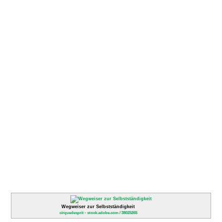
Wegweiser zur Selbstständigkeit
cirquedesprit - stock.adobe.com / 38025265