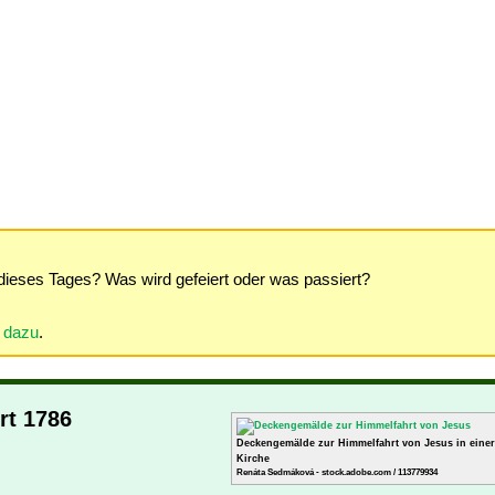
dieses Tages? Was wird gefeiert oder was passiert?
r dazu
.
rt 1786
Deckengemälde zur Himmelfahrt von Jesus in einer 
Kirche
Renáta Sedmáková - stock.adobe.com / 113779934