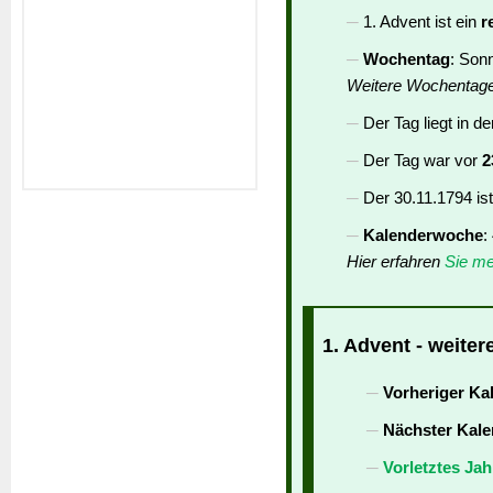
1. Advent ist ein
r
Wochentag
: Son
Weitere Wochentag
Der Tag liegt in d
Der Tag war vor
2
Der 30.11.1794 is
Kalenderwoche
:
Hier erfahren
Sie me
1. Advent - weiter
Vorheriger Ka
Nächster Kale
Vorletztes Jah