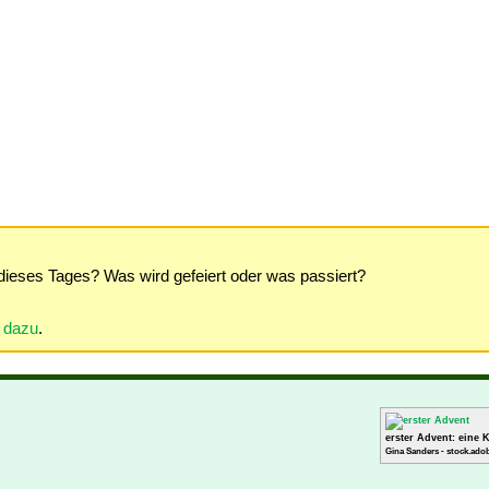
dieses Tages? Was wird gefeiert oder was passiert?
r dazu
.
erster Advent: eine 
Gina Sanders - stock.ado