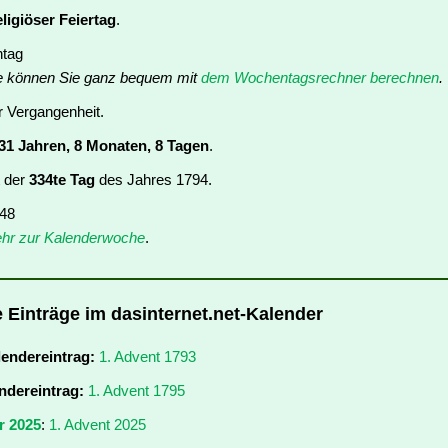
eligiöser Feiertag
.
ntag
e können Sie ganz bequem mit
dem Wochentagsrechner berechnen
.
er Vergangenheit.
31 Jahren, 8 Monaten, 8 Tagen
.
t der
334te Tag
des Jahres 1794.
 48
hr zur Kalenderwoche
.
e Einträge im dasinternet.net-Kalender
lendereintrag:
1. Advent 1793
ndereintrag:
1. Advent 1795
r 2025
:
1. Advent 2025