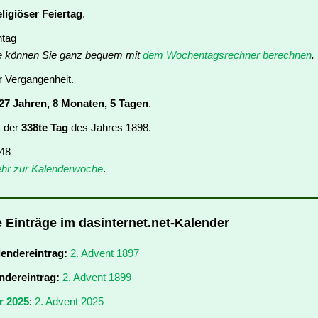
eligiöser Feiertag
.
ntag
e können Sie ganz bequem mit
dem Wochentagsrechner berechnen
.
er Vergangenheit.
27 Jahren, 8 Monaten, 5 Tagen
.
t der
338te Tag
des Jahres 1898.
 48
hr zur Kalenderwoche
.
e Einträge im dasinternet.net-Kalender
lendereintrag:
2. Advent 1897
ndereintrag:
2. Advent 1899
r 2025
:
2. Advent 2025