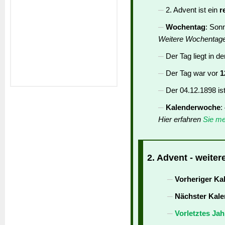
2. Advent ist ein
r
Wochentag
: Son
Weitere Wochentag
Der Tag liegt in d
Der Tag war vor
1
Der 04.12.1898 is
Kalenderwoche
:
Hier erfahren
Sie me
2. Advent - weiter
Vorheriger Ka
Nächster Kale
Vorletztes Jah