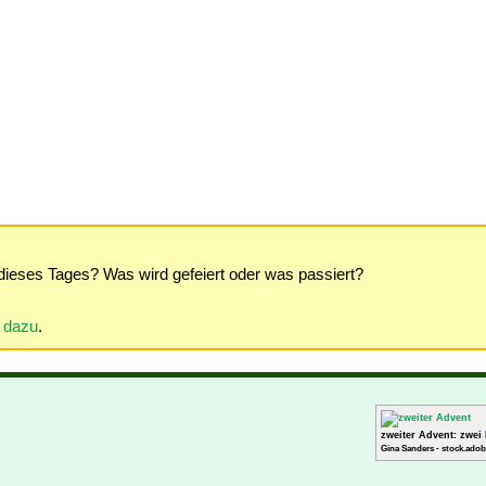
dieses Tages? Was wird gefeiert oder was passiert?
r dazu
.
zweiter Advent: zwei
Gina Sanders - stock.adob