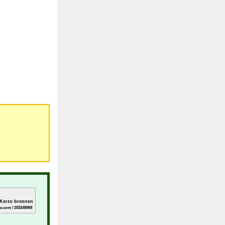
 Kerze brennen
e.com / 203248968