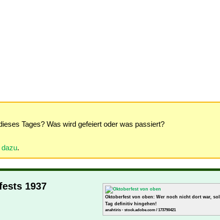
dieses Tages? Was wird gefeiert oder was passiert?
r dazu
.
fests 1937
Oktoberfest von oben: Wer noch nicht dort war, sol
Tag definitiv hingehen!
anahtiris - stock.adobe.com / 173790421