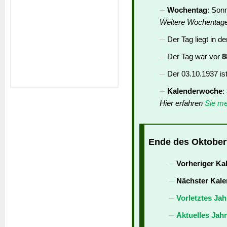
Wochentag
: Son
Weitere Wochentag
Der Tag liegt in d
Der Tag war vor
8
Der 03.10.1937 is
Kalenderwoche
:
Hier erfahren
Sie me
Ende des Oktoberf
Vorheriger Ka
Nächster Kale
Vorletztes Jah
Aktuelles Jah