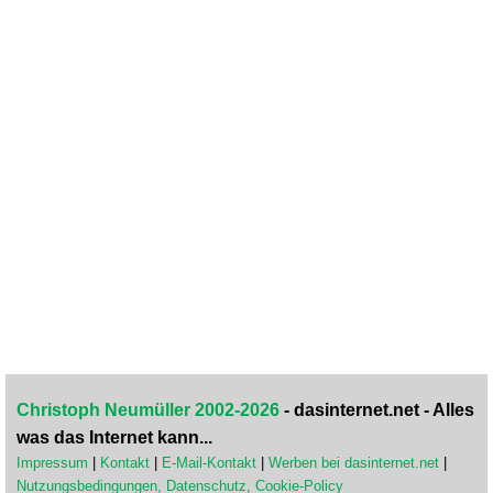
Christoph Neumüller 2002-2026
- dasinternet.net - Alles
was das Internet kann...
Impressum
|
Kontakt
|
E-Mail-Kontakt
|
Werben bei dasinternet.net
|
Nutzungsbedingungen, Datenschutz, Cookie-Policy