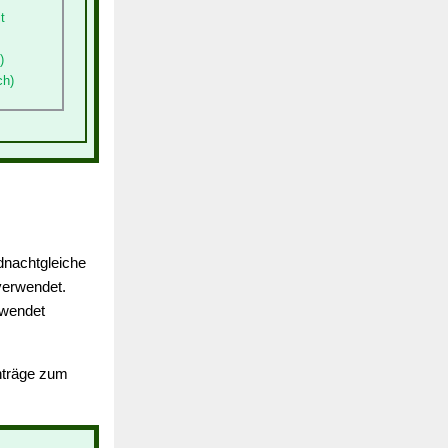
t
)
ch)
dnachtgleiche
erwendet.
rwendet
inträge zum