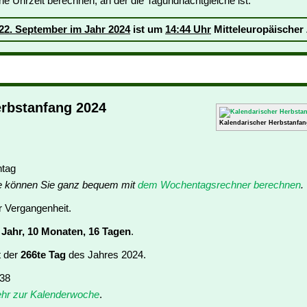
ne Uhrzeit berechnen, an der die Tagundnachtgleiche ist:
22. September im Jahr 2024
ist um
14:44 Uhr
Mitteleuropäischer 
erbstanfang 2024
Kalendarischer Herbstanfan
ntag
e können Sie ganz bequem mit
dem Wochentagsrechner berechnen
.
er Vergangenheit.
 Jahr, 10 Monaten, 16 Tagen
.
t der
266te Tag
des Jahres 2024.
 38
hr zur Kalenderwoche
.