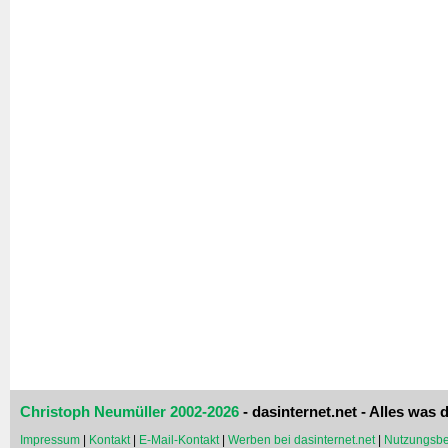
Christoph Neumüller 2002-2026
- dasinternet.net - Alles was d
Impressum
|
Kontakt
|
E-Mail-Kontakt
|
Werben bei dasinternet.net
|
Nutzungsbe