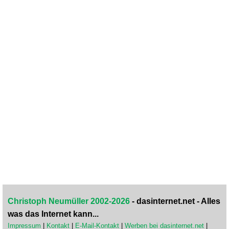
Christoph Neumüller 2002-2026
- dasinternet.net - Alles
was das Internet kann...
Impressum
|
Kontakt
|
E-Mail-Kontakt
|
Werben bei dasinternet.net
|