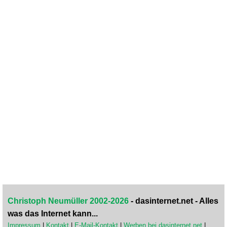
Christoph Neumüller 2002-2026
- dasinternet.net - Alles
was das Internet kann...
Impressum
|
Kontakt
|
E-Mail-Kontakt
|
Werben bei dasinternet.net
|