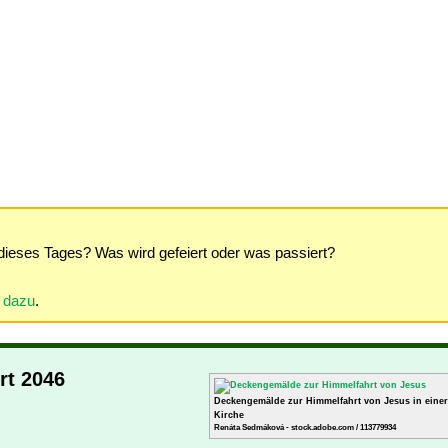
dieses Tages? Was wird gefeiert oder was passiert?
r dazu
.
rt 2046
Deckengemälde zur Himmelfahrt von Jesus in einer 
Kirche
Renáta Sedmáková - stock.adobe.com / 113779934