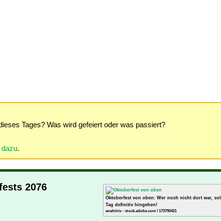
dieses Tages? Was wird gefeiert oder was passiert?
r dazu
.
fests 2076
Oktoberfest von oben: Wer noch nicht dort war, sol
Tag definitiv hingehen!
anahtiris - stock.adobe.com / 173790421