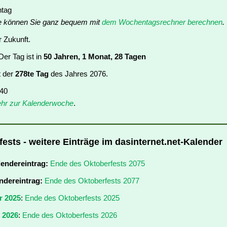
ntag
e können Sie ganz bequem mit
dem Wochentagsrechner berechnen
.
r Zukunft.
er Tag ist in
50 Jahren, 1 Monat, 28 Tagen
t der
278te Tag
des Jahres 2076.
 40
hr zur Kalenderwoche
.
ests - weitere Einträge im dasinternet.net-Kalender
lendereintrag:
Ende des Oktoberfests 2075
ndereintrag:
Ende des Oktoberfests 2077
r 2025
:
Ende des Oktoberfests 2025
r 2026
:
Ende des Oktoberfests 2026