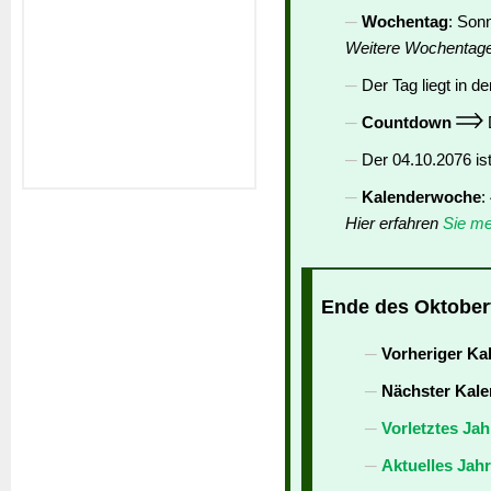
Wochentag
: Son
Weitere Wochentag
Der Tag liegt in de
Countdown
D
Der 04.10.2076 is
Kalenderwoche
:
Hier erfahren
Sie me
Ende des Oktoberf
Vorheriger Ka
Nächster Kale
Vorletztes Jah
Aktuelles Jah