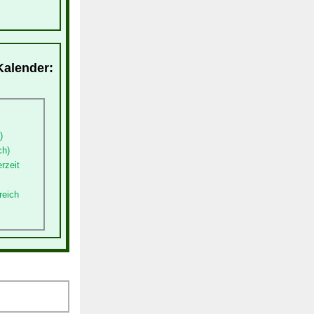
Kalender:
)
ch)
rzeit
reich