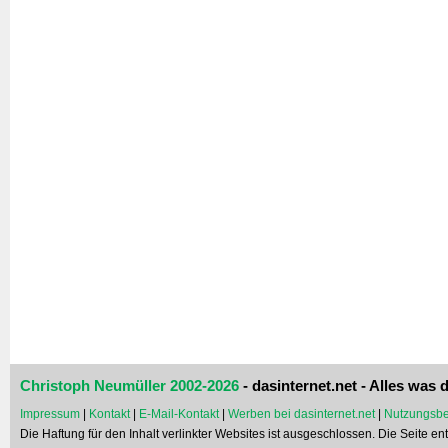
Christoph Neumüller 2002-2026
- dasinternet.net - Alles was d
Impressum
|
Kontakt
|
E-Mail-Kontakt
|
Werben bei dasinternet.net
|
Nutzungsbe
Die Haftung für den Inhalt verlinkter Websites ist ausgeschlossen. Die Seite e