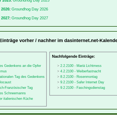
r 2025
:
Groundhog Day 2025
r 2026
:
Groundhog Day 2026
 2027
:
Groundhog Day 2027
inträge vorher / nachher im dasinternet.net-Kalende
:
Nachfolgende Einträge:
des Gedenkens an die Opfer
2.2.2100 - Mariä Lichtmess
ismus
4.2.2100 - Weiberfastnacht
rnationalen Tag des Gedenkens
8.2.2100 - Rosenmontag
olocaust
9.2.2100 - Safer Internet Day
sch-Französischer Tag
9.2.2100 - Faschingsdienstag
 des Schneemanns
er italienischen Küche