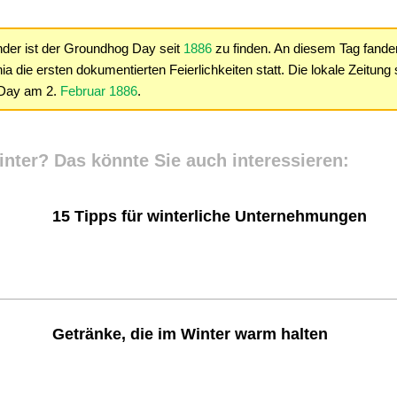
nder ist der Groundhog Day seit
1886
zu finden. An diesem Tag fande
 die ersten dokumentierten Feierlichkeiten statt. Die lokale Zeitung
 Day am 2.
Februar 1886
.
ter? Das könnte Sie auch interessieren:
15 Tipps für winterliche Unternehmungen
Getränke, die im Winter warm halten