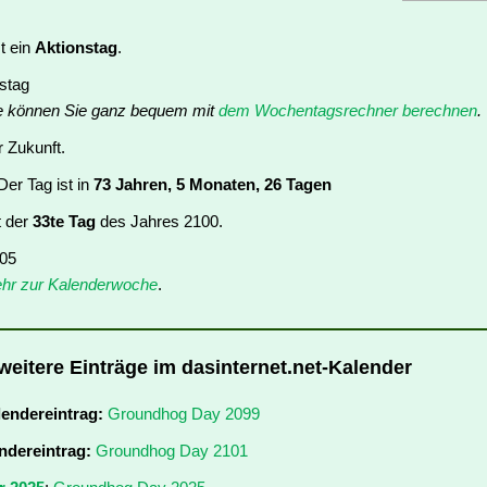
t ein
Aktionstag
.
nstag
e können Sie ganz bequem mit
dem Wochentagsrechner berechnen
.
r Zukunft.
er Tag ist in
73 Jahren, 5 Monaten, 26 Tagen
t der
33te Tag
des Jahres 2100.
 05
hr zur Kalenderwoche
.
eitere Einträge im dasinternet.net-Kalender
lendereintrag:
Groundhog Day 2099
ndereintrag:
Groundhog Day 2101