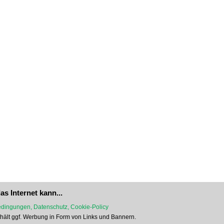
as Internet kann...
dingungen, Datenschutz, Cookie-Policy
nthält ggf. Werbung in Form von Links und Bannern.