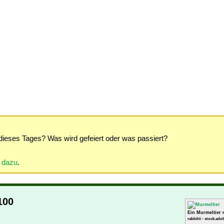
dieses Tages? Was wird gefeiert oder was passiert?
r dazu
.
100
Ein Murmeltier 
rabbitti - stock.ad