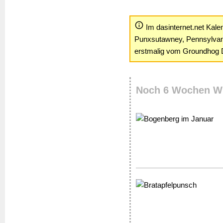
Im dasinternet.net Kale
Punxsutawney, Pennsylvania
erstmalig vom Groundhog
Noch 6 Wochen Win