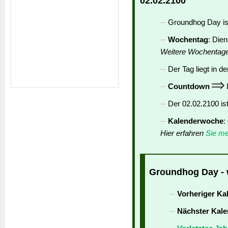
02.02.2100
Groundhog Day is
Wochentag
: Die
Weitere Wochentag
Der Tag liegt in de
Countdown
D
Der 02.02.2100 is
Kalenderwoche
:
Hier erfahren
Sie me
Groundhog Day - w
Vorheriger Ka
Nächster Kale