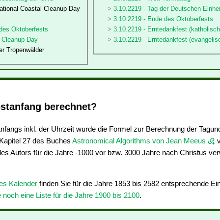
national Coastal Cleanup Day
3.10.2219 - Tag der Deutschen Einhei
3.10.2219 - Ende des Oktoberfests
 des Oktoberfests
3.10.2219 - Erntedankfest (katholisch
d Cleanup Day
3.10.2219 - Erntedankfest (evangelis
er Tropenwälder
stanfang berechnet?
fangs inkl. der Uhrzeit wurde die Formel zur Berechnung der Tagun
apitel 27 des Buches
Astronomical Algorithms von Jean Meeus
v
des Autors für die Jahre -1000 vor bzw. 3000 Jahre nach Christus ve
res Kalender
finden Sie für die Jahre 1853 bis 2582 entsprechende E
e noch eine Liste für die Jahre 1900 bis 2100
.