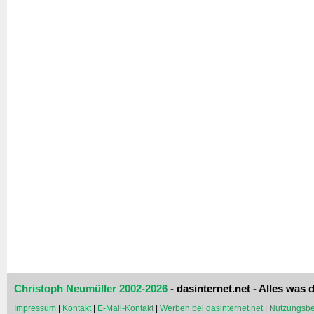
Christoph Neumüller 2002-2026
- dasinternet.net - Alles was d
Impressum
|
Kontakt
|
E-Mail-Kontakt
|
Werben bei dasinternet.net
|
Nutzungsbe