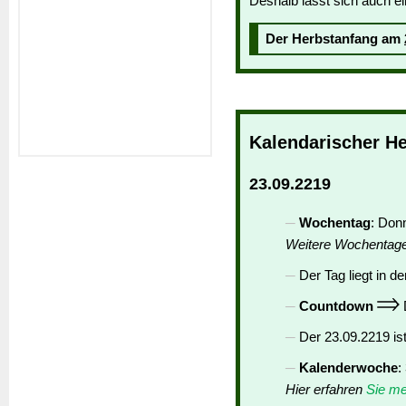
Deshalb lässt sich auch ei
Der Herbstanfang am
Kalendarischer H
23.09.2219
Wochentag
: Don
Weitere Wochentag
Der Tag liegt in de
Countdown
D
Der 23.09.2219 is
Kalenderwoche
:
Hier erfahren
Sie me