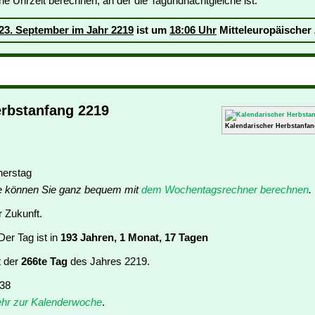
ne Uhrzeit berechnen, an der die Tagundnachtgleiche ist:
23. September im Jahr 2219
ist um
18:06 Uhr
Mitteleuropäischer 
erbstanfang 2219
Kalendarischer Herbstanfan
nerstag
e können Sie ganz bequem mit
dem Wochentagsrechner berechnen
.
r Zukunft.
er Tag ist in
193 Jahren, 1 Monat, 17 Tagen
t der
266te Tag
des Jahres 2219.
 38
hr zur Kalenderwoche
.