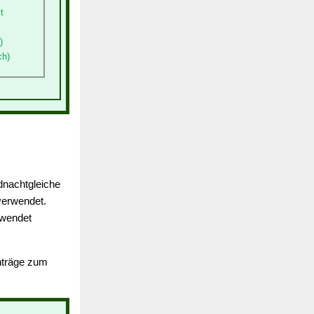
t
)
ch)
dnachtgleiche
erwendet.
rwendet
inträge zum