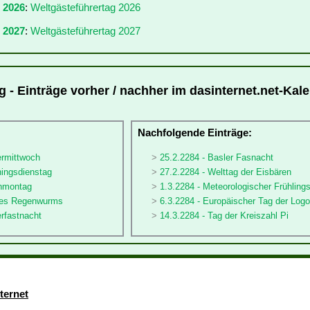
r 2026
:
Weltgästeführertag 2026
 2027
:
Weltgästeführertag 2027
g - Einträge vorher / nachher im dasinternet.net-Kal
:
Nachfolgende Einträge:
ermittwoch
25.2.2284 - Basler Fasnacht
hingsdienstag
27.2.2284 - Welttag der Eisbären
enmontag
1.3.2284 - Meteorologischer Frühling
 des Regenwurms
6.3.2284 - Europäischer Tag der Log
rfastnacht
14.3.2284 - Tag der Kreiszahl Pi
ternet