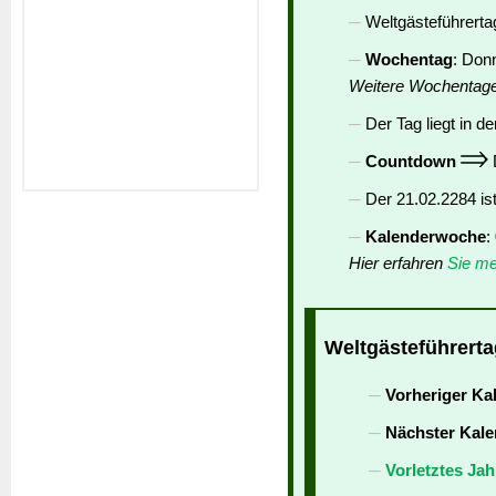
Weltgästeführertag
Wochentag
: Don
Weitere Wochentag
Der Tag liegt in de
Countdown
D
Der 21.02.2284 is
Kalenderwoche
:
Hier erfahren
Sie me
Weltgästeführerta
Vorheriger Ka
Nächster Kale
Vorletztes Jah