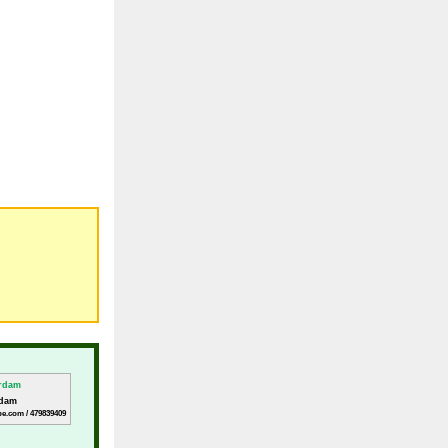
rdam
e.com / 479839409