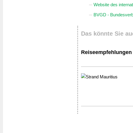
Website des interna
BVGD - Bundesverba
Das könnte Sie au
Reiseempfehlungen