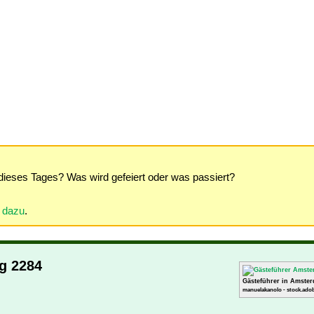
dieses Tages? Was wird gefeiert oder was passiert?
r dazu
.
g 2284
Gästeführer in Amste
manuelakanolo - stock.adob