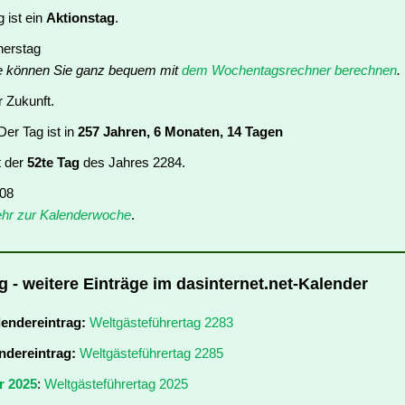
 ist ein
Aktionstag
.
nerstag
e können Sie ganz bequem mit
dem Wochentagsrechner berechnen
.
r Zukunft.
er Tag ist in
257 Jahren, 6 Monaten, 14 Tagen
t der
52te Tag
des Jahres 2284.
 08
hr zur Kalenderwoche
.
g - weitere Einträge im dasinternet.net-Kalender
lendereintrag:
Weltgästeführertag 2283
ndereintrag:
Weltgästeführertag 2285
r 2025
:
Weltgästeführertag 2025