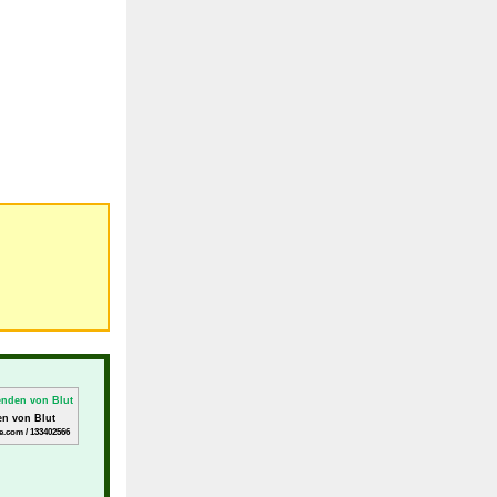
n von Blut
e.com / 133402566