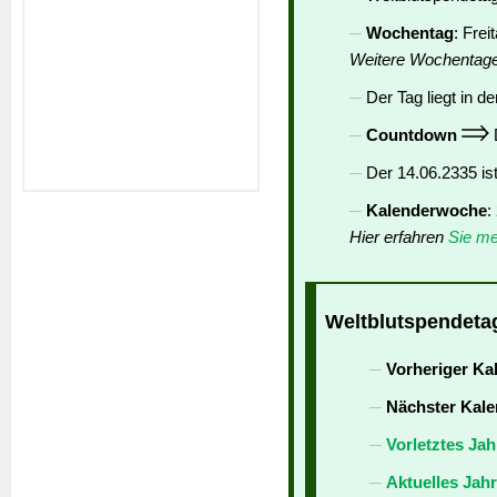
Wochentag
: Frei
Weitere Wochentag
Der Tag liegt in de
Countdown
D
Der 14.06.2335 is
Kalenderwoche
:
Hier erfahren
Sie me
Weltblutspendetag
Vorheriger Ka
Nächster Kale
Vorletztes Jah
Aktuelles Jah