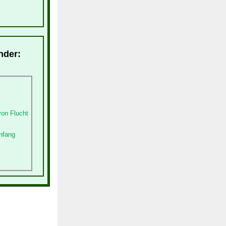
nder:
von Flucht
nfang