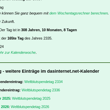
tag
e können Sie ganz bequem mit
dem Wochentagsrechner berechnen
.
r Zukunft.
er Tag ist in
308 Jahren, 10 Monaten, 8 Tagen
t der
165te Tag
des Jahres 2335.
 24
hr zur Kalenderwoche
.
 - weitere Einträge im dasinternet.net-Kalender
lendereintrag:
Weltblutspendetag 2334
ndereintrag:
Weltblutspendetag 2336
r 2025
:
Weltblutspendetag 2025
r 2026
:
Weltblutspendetag 2026