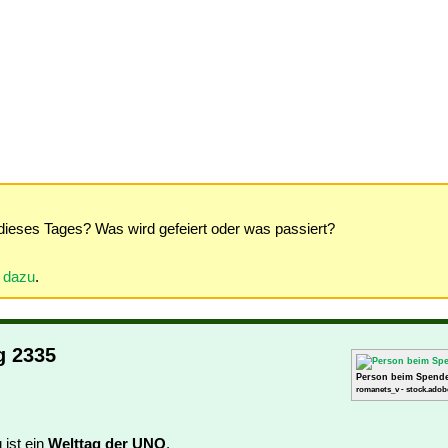
dieses Tages? Was wird gefeiert oder was passiert?
r dazu
.
g 2335
Person beim Spende
romanets_v - stock.adob
 ist ein
Welttag der UNO
.