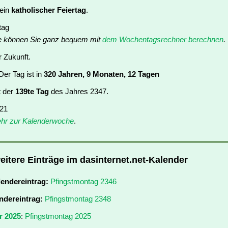
 ein
katholischer Feiertag
.
tag
e können Sie ganz bequem mit
dem Wochentagsrechner berechnen
.
r Zukunft.
er Tag ist in
320 Jahren, 9 Monaten, 12 Tagen
t der
139te Tag
des Jahres 2347.
 21
hr zur Kalenderwoche
.
eitere Einträge im dasinternet.net-Kalender
lendereintrag:
Pfingstmontag 2346
ndereintrag:
Pfingstmontag 2348
r 2025
:
Pfingstmontag 2025