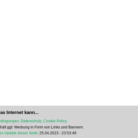
as Internet kann...
dingungen, Datenschutz, Cookie-Policy
nthält ggf. Werbung in Form von Links und Bannern.
es Update dieser Seite
: 25.04.2023 - 23:53:49