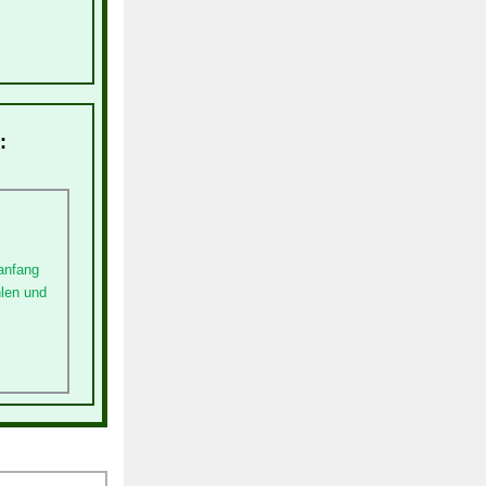
:
anfang
hlen und