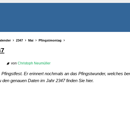
alender
2347
Mai
Pfingstmontag
47
von
Christoph Neumüller
Pfingstfest. Er erinnert nochmals an das Pfingstwunder, welches be
zu den genauen Daten im Jahr 2347 finden Sie hier.