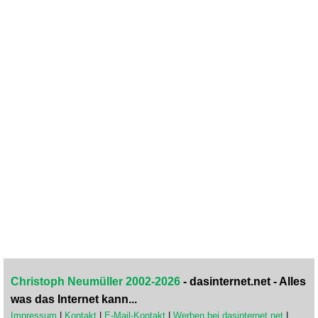
Christoph Neumüller 2002-2026
- dasinternet.net - Alles
was das Internet kann...
Impressum
|
Kontakt
|
E-Mail-Kontakt
|
Werben bei dasinternet.net
|