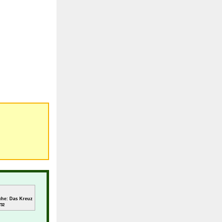
che: Das Kreuz
732