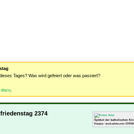
stag
dieses Tages? Was wird gefeiert oder was passiert?
r dazu
.
friedenstag 2374
Symbol der katholischen Kir
Kanjana - stock.adobe.com / 274723