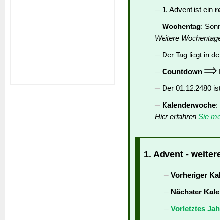
1. Advent ist ein
r
Wochentag
: Son
Weitere Wochentag
Der Tag liegt in de
Countdown
D
Der 01.12.2480 is
Kalenderwoche
:
Hier erfahren
Sie me
1. Advent - weiter
Vorheriger Ka
Nächster Kale
Vorletztes Jah