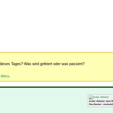
dieses Tages? Was wird gefeiert oder was passiert?
r dazu
.
erster Advent: eine 
Gina Sanders - stock.ado