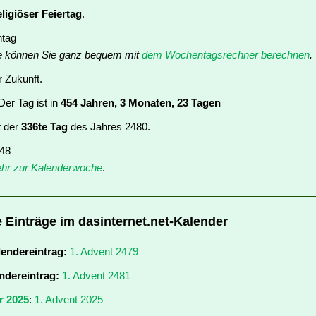
eligiöser Feiertag
.
ntag
e können Sie ganz bequem mit
dem Wochentagsrechner berechnen
.
r Zukunft.
er Tag ist in
454 Jahren, 3 Monaten, 23 Tagen
t der
336te Tag
des Jahres 2480.
 48
hr zur Kalenderwoche
.
e Einträge im dasinternet.net-Kalender
lendereintrag:
1. Advent 2479
ndereintrag:
1. Advent 2481
r 2025
:
1. Advent 2025