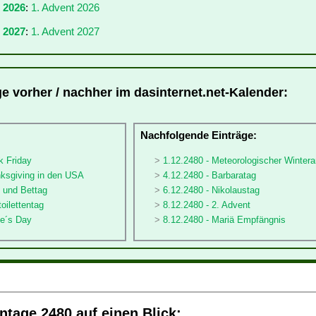
r 2026
:
1. Advent 2026
 2027
:
1. Advent 2027
ge vorher / nachher im dasinternet.net-Kalender:
:
Nachfolgende Einträge:
k Friday
1.12.2480 - Meteorologischer Winter
nksgiving in den USA
4.12.2480 - Barbaratag
- und Bettag
6.12.2480 - Nikolaustag
oilettentag
8.12.2480 - 2. Advent
le´s Day
8.12.2480 - Mariä Empfängnis
tage 2480 auf einen Blick: