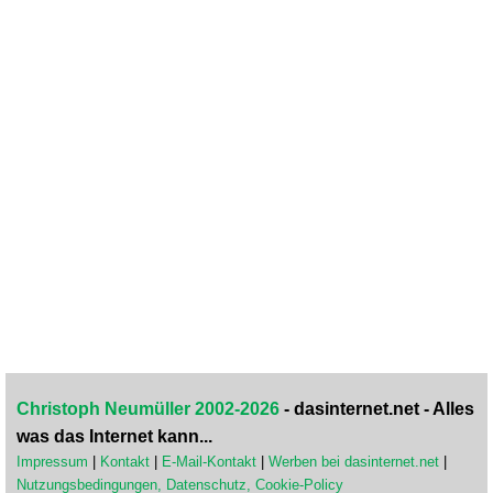
Christoph Neumüller 2002-2026
- dasinternet.net - Alles
was das Internet kann...
Impressum
|
Kontakt
|
E-Mail-Kontakt
|
Werben bei dasinternet.net
|
Nutzungsbedingungen, Datenschutz, Cookie-Policy