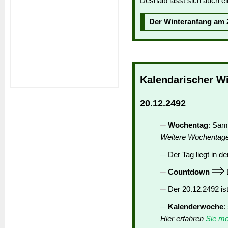
Deshalb lässt sich auch e
Der Winteranfang am
Kalendarischer W
20.12.2492
Wochentag
: Sam
Weitere Wochentag
Der Tag liegt in de
Countdown
D
Der 20.12.2492 is
Kalenderwoche
:
Hier erfahren
Sie me