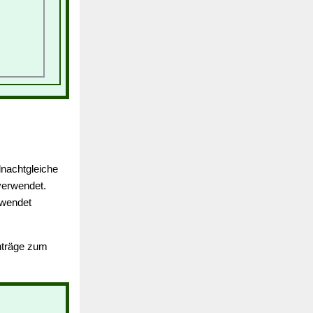
dnachtgleiche
erwendet.
rwendet
inträge zum