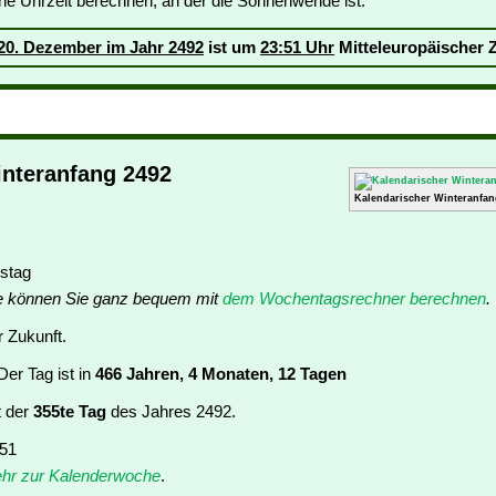
ine Uhrzeit berechnen, an der die Sonnenwende ist:
20. Dezember im Jahr 2492
ist um
23:51 Uhr
Mitteleuropäischer Z
interanfang 2492
Kalendarischer Winteranfan
stag
e können Sie ganz bequem mit
dem Wochentagsrechner berechnen
.
r Zukunft.
er Tag ist in
466 Jahren, 4 Monaten, 12 Tagen
t der
355te Tag
des Jahres 2492.
 51
hr zur Kalenderwoche
.