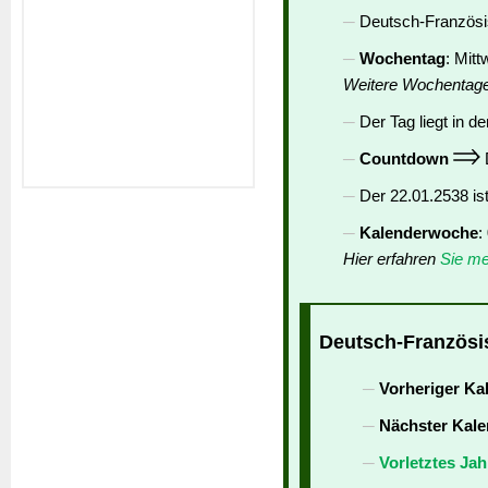
Deutsch-Französis
Wochentag
: Mit
Weitere Wochentag
Der Tag liegt in de
Countdown
D
Der 22.01.2538 is
Kalenderwoche
:
Hier erfahren
Sie me
Deutsch-Französis
Vorheriger Ka
Nächster Kale
Vorletztes Jah