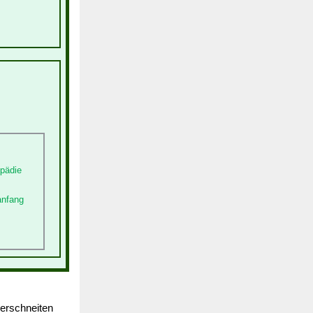
opädie
anfang
verschneiten