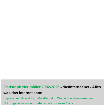
Christoph Neumüller 2002-2026
- dasinternet.net - Alles
was das Internet kann...
Impressum
|
Kontakt
|
E-Mail-Kontakt
|
Werben bei dasinternet.net
|
Nutzungsbedingungen, Datenschutz, Cookie-Policy