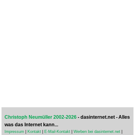
Christoph Neumüller 2002-2026
- dasinternet.net - Alles
was das Internet kann...
Impressum
|
Kontakt
|
E-Mail-Kontakt
|
Werben bei dasinternet.net
|