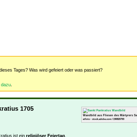
dieses Tages? Was wird gefeiert oder was passiert?
r dazu
.
kratius 1705
Wandbild aus Fliesen des Märtyrers Sa
etfoto - stock.adobe.com / 190820793
ratius ist ein
religiöser Feiertag
.