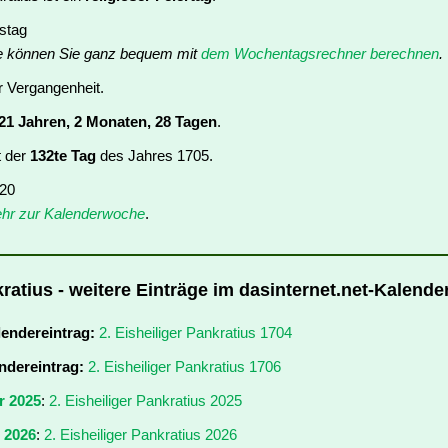
nstag
e können Sie ganz bequem mit
dem Wochentagsrechner berechnen
.
er Vergangenheit.
21 Jahren, 2 Monaten, 28 Tagen
.
t der
132te Tag
des Jahres 1705.
 20
hr zur Kalenderwoche
.
kratius - weitere Einträge im dasinternet.net-Kalende
lendereintrag:
2. Eisheiliger Pankratius 1704
ndereintrag:
2. Eisheiliger Pankratius 1706
r 2025
:
2. Eisheiliger Pankratius 2025
r 2026
:
2. Eisheiliger Pankratius 2026