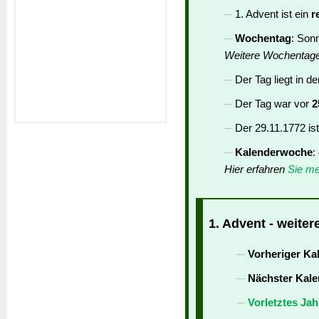
1. Advent ist ein
r
Wochentag
: Son
Weitere Wochentag
Der Tag liegt in d
Der Tag war vor
2
Der 29.11.1772 is
Kalenderwoche
:
Hier erfahren
Sie me
1. Advent - weiter
Vorheriger Ka
Nächster Kale
Vorletztes Jah