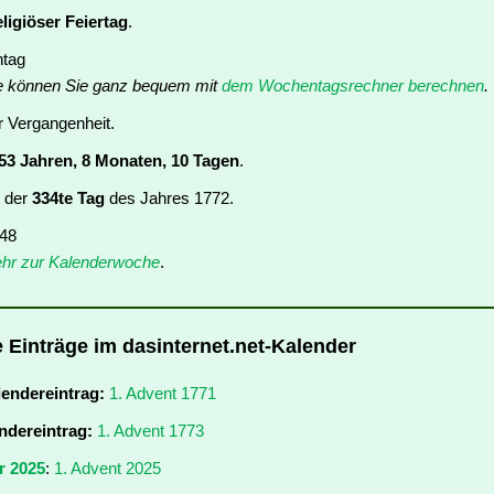
eligiöser Feiertag
.
ntag
e können Sie ganz bequem mit
dem Wochentagsrechner berechnen
.
er Vergangenheit.
53 Jahren, 8 Monaten, 10 Tagen
.
t der
334te Tag
des Jahres 1772.
 48
hr zur Kalenderwoche
.
e Einträge im dasinternet.net-Kalender
lendereintrag:
1. Advent 1771
ndereintrag:
1. Advent 1773
r 2025
:
1. Advent 2025