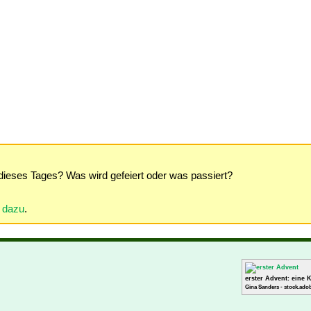
dieses Tages? Was wird gefeiert oder was passiert?
r dazu
.
erster Advent: eine 
Gina Sanders - stock.ado