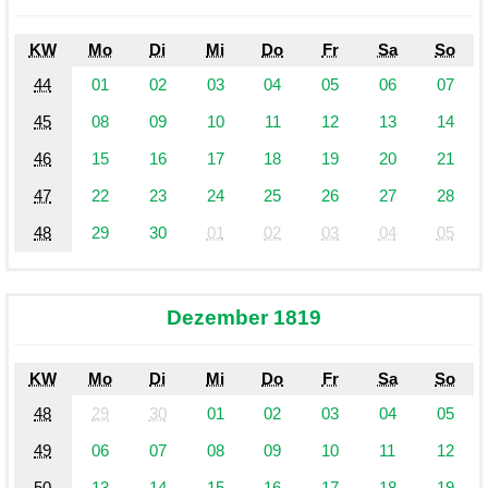
KW
Mo
Di
Mi
Do
Fr
Sa
So
44
01
02
03
04
05
06
07
45
08
09
10
11
12
13
14
46
15
16
17
18
19
20
21
47
22
23
24
25
26
27
28
48
29
30
01
02
03
04
05
Dezember 1819
KW
Mo
Di
Mi
Do
Fr
Sa
So
48
29
30
01
02
03
04
05
49
06
07
08
09
10
11
12
50
13
14
15
16
17
18
19