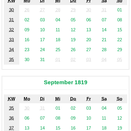
KW
Mo
Di
Mi
Do
Fr
Sa
So
30
26
27
28
29
30
31
01
31
02
03
04
05
06
07
08
32
09
10
11
12
13
14
15
33
16
17
18
19
20
21
22
34
23
24
25
26
27
28
29
35
30
31
01
02
03
04
05
September 1819
KW
Mo
Di
Mi
Do
Fr
Sa
So
35
30
31
01
02
03
04
05
36
06
07
08
09
10
11
12
37
13
14
15
16
17
18
19