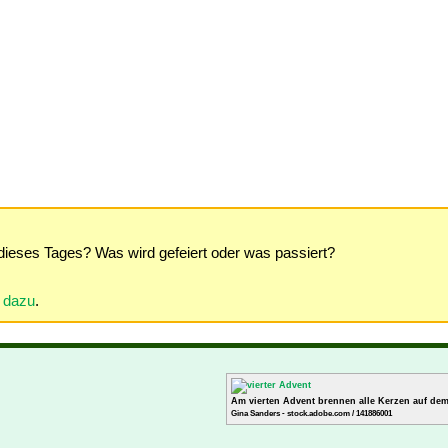
dieses Tages? Was wird gefeiert oder was passiert?
r dazu
.
Am vierten Advent brennen alle Kerzen auf de
Gina Sanders - stock.adobe.com / 141886001