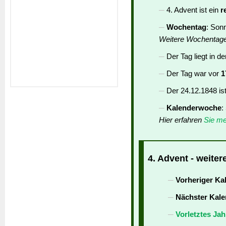
4. Advent ist ein
r
Wochentag
: Son
Weitere Wochentag
Der Tag liegt in d
Der Tag war vor
1
Der 24.12.1848 is
Kalenderwoche
:
Hier erfahren
Sie me
4. Advent - weiter
Vorheriger Ka
Nächster Kale
Vorletztes Jah