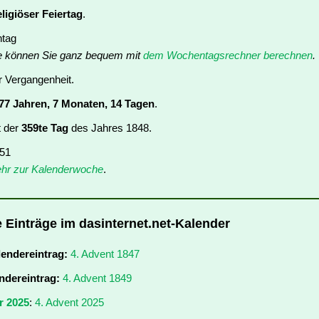
eligiöser Feiertag
.
ntag
e können Sie ganz bequem mit
dem Wochentagsrechner berechnen
.
er Vergangenheit.
77 Jahren, 7 Monaten, 14 Tagen
.
t der
359te Tag
des Jahres 1848.
 51
hr zur Kalenderwoche
.
e Einträge im dasinternet.net-Kalender
lendereintrag:
4. Advent 1847
ndereintrag:
4. Advent 1849
r 2025
:
4. Advent 2025