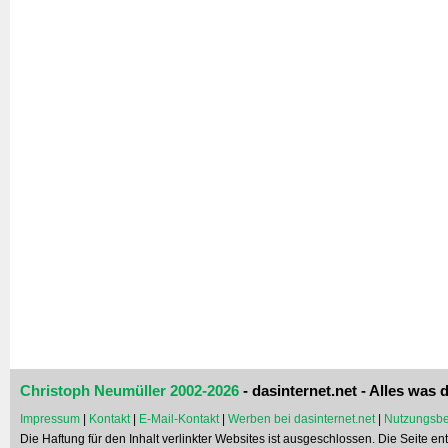
Christoph Neumüller 2002-2026
- dasinternet.net - Alles was d
Impressum
|
Kontakt
|
E-Mail-Kontakt
|
Werben bei dasinternet.net
|
Nutzungsbe
Die Haftung für den Inhalt verlinkter Websites ist ausgeschlossen. Die Seite e