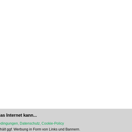
as Internet kann...
dingungen, Datenschutz, Cookie-Policy
nthält ggf. Werbung in Form von Links und Bannern.