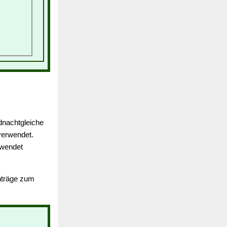
dnachtgleiche
erwendet.
rwendet
inträge zum