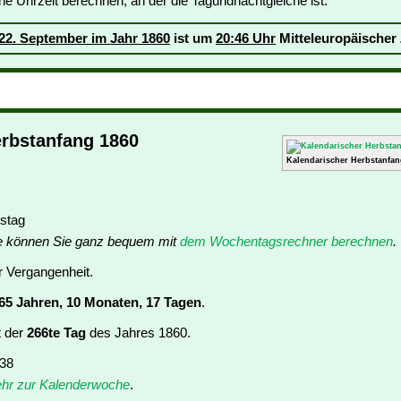
ne Uhrzeit berechnen, an der die Tagundnachtgleiche ist:
22. September im Jahr 1860
ist um
20:46 Uhr
Mitteleuropäischer 
erbstanfang 1860
Kalendarischer Herbstanfan
stag
e können Sie ganz bequem mit
dem Wochentagsrechner berechnen
.
er Vergangenheit.
65 Jahren, 10 Monaten, 17 Tagen
.
t der
266te Tag
des Jahres 1860.
 38
hr zur Kalenderwoche
.