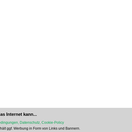
as Internet kann...
dingungen, Datenschutz, Cookie-Policy
nthält ggf. Werbung in Form von Links und Bannern.