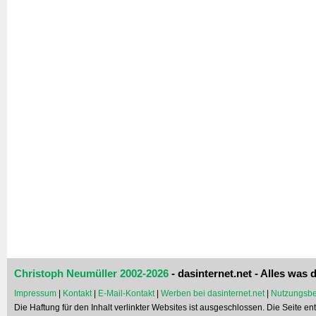
Christoph Neumüller 2002-2026
- dasinternet.net - Alles was d
Impressum
|
Kontakt
|
E-Mail-Kontakt
|
Werben bei dasinternet.net
|
Nutzungsbe
Die Haftung für den Inhalt verlinkter Websites ist ausgeschlossen. Die Seite e