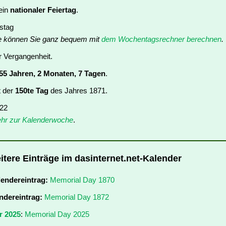
ein
nationaler Feiertag
.
nstag
e können Sie ganz bequem mit
dem Wochentagsrechner berechnen
.
er Vergangenheit.
55 Jahren, 2 Monaten, 7 Tagen
.
t der
150te Tag
des Jahres 1871.
 22
hr zur Kalenderwoche
.
itere Einträge im dasinternet.net-Kalender
lendereintrag:
Memorial Day 1870
ndereintrag:
Memorial Day 1872
r 2025
:
Memorial Day 2025