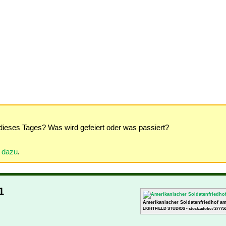
dieses Tages? Was wird gefeiert oder was passiert?
r dazu
.
1
Amerikanischer Soldatenfriedhof a
LIGHTFIELD STUDIOS - stock.adobe / 27775