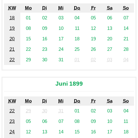
KW
Mo
Di
Mi
Do
Fr
Sa
So
18
01
02
03
04
05
06
07
19
08
09
10
11
12
13
14
20
15
16
17
18
19
20
21
21
22
23
24
25
26
27
28
22
29
30
31
01
02
03
04
Juni 1899
KW
Mo
Di
Mi
Do
Fr
Sa
So
22
29
30
31
01
02
03
04
23
05
06
07
08
09
10
11
24
12
13
14
15
16
17
18