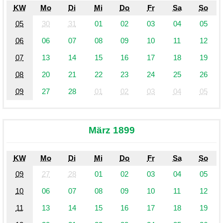
KW
Mo
Di
Mi
Do
Fr
Sa
So
05
30
31
01
02
03
04
05
06
06
07
08
09
10
11
12
07
13
14
15
16
17
18
19
08
20
21
22
23
24
25
26
09
27
28
01
02
03
04
05
März 1899
KW
Mo
Di
Mi
Do
Fr
Sa
So
09
27
28
01
02
03
04
05
10
06
07
08
09
10
11
12
11
13
14
15
16
17
18
19