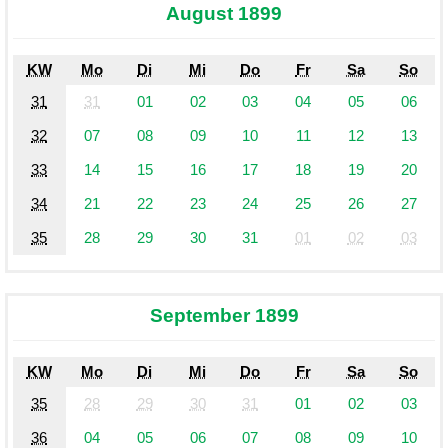
August 1899
KW
Mo
Di
Mi
Do
Fr
Sa
So
31
31
01
02
03
04
05
06
32
07
08
09
10
11
12
13
33
14
15
16
17
18
19
20
34
21
22
23
24
25
26
27
35
28
29
30
31
01
02
03
September 1899
KW
Mo
Di
Mi
Do
Fr
Sa
So
35
28
29
30
31
01
02
03
36
04
05
06
07
08
09
10