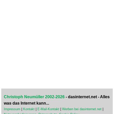
Christoph Neumüller 2002-2026
- dasinternet.net - Alles
was das Internet kann...
Impressum
|
Kontakt
|
E-Mail-Kontakt
|
Werben bei dasinternet.net
|