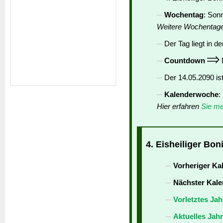
Wochentag
: Son
Weitere Wochentag
Der Tag liegt in de
Countdown
D
Der 14.05.2090 is
Kalenderwoche
:
Hier erfahren
Sie me
4. Eisheiliger Bon
Vorheriger Ka
Nächster Kale
Vorletztes Jah
Aktuelles Jah