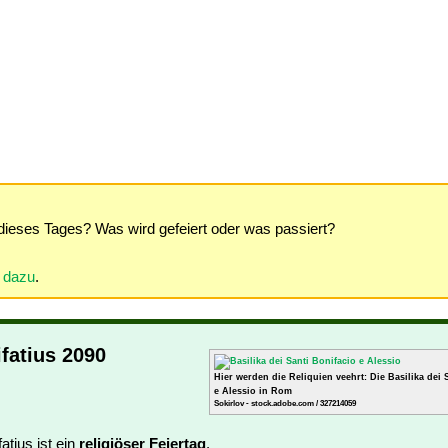
dieses Tages? Was wird gefeiert oder was passiert?
r dazu
.
ifatius 2090
Hier werden die Reliquien veehrt: Die Basilika dei 
e Alessio in Rom
Sokirlov - stock.adobe.com / 327214059
fatius ist ein
religiöser Feiertag
.