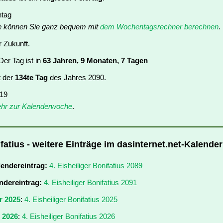
ntag
e können Sie ganz bequem mit
dem Wochentagsrechner berechnen
.
r Zukunft.
er Tag ist in
63 Jahren, 9 Monaten, 7 Tagen
t der
134te Tag
des Jahres 2090.
 19
hr zur Kalenderwoche
.
ifatius - weitere Einträge im dasinternet.net-Kalender
lendereintrag:
4. Eisheiliger Bonifatius 2089
ndereintrag:
4. Eisheiliger Bonifatius 2091
r 2025
:
4. Eisheiliger Bonifatius 2025
r 2026
:
4. Eisheiliger Bonifatius 2026