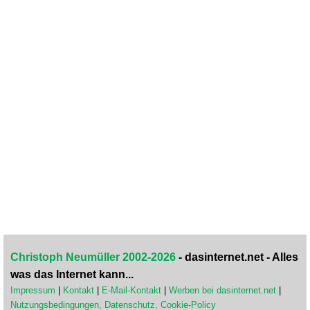
Christoph Neumüller 2002-2026
- dasinternet.net - Alles
was das Internet kann...
Impressum
|
Kontakt
|
E-Mail-Kontakt
|
Werben bei dasinternet.net
|
Nutzungsbedingungen, Datenschutz, Cookie-Policy