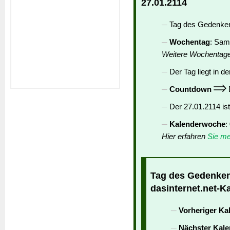
27.01.2114
Tag des Gedenkens
Wochentag
: Sam
Weitere Wochentag
Der Tag liegt in de
Countdown
D
Der 27.01.2114 is
Kalenderwoche
:
Hier erfahren
Sie me
Tag des Gedenkens
dasinternet.net-K
Vorheriger Ka
Nächster Kale