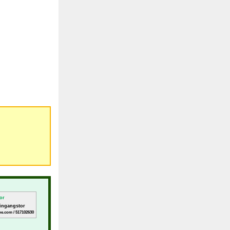
ingangstor
be.com / 517102630