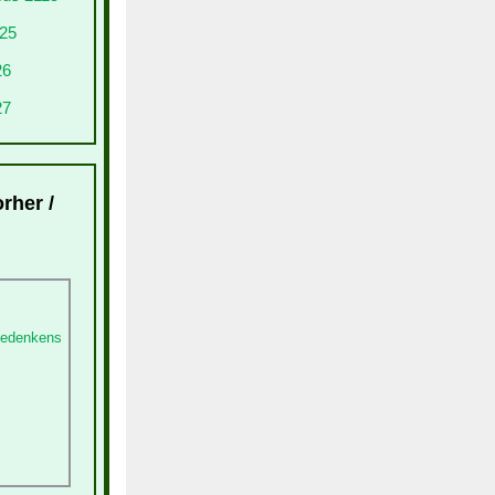
025
26
27
rher /
 Gedenkens