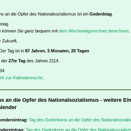
 an die Opfer des Nationalsozialismus ist ein
Gedenktag
.
stag
e können Sie ganz bequem mit
dem Wochentagsrechner berechnen
.
r Zukunft.
er Tag ist in
87 Jahren, 5 Monaten, 20 Tagen
t der
27te Tag
des Jahres 2114.
 04
hr zur Kalenderwoche
.
 an die Opfer des Nationalsozialismus - weitere Ei
alender
lendereintrag:
Tag des Gedenkens an die Opfer des Nationalsozial
ndereintrag:
Tag des Gedenkens an die Opfer des Nationalsozialis