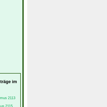
nträge im
ismus 2113
mus 2115