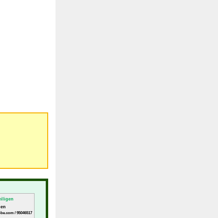
gen
obe.com / 95046517