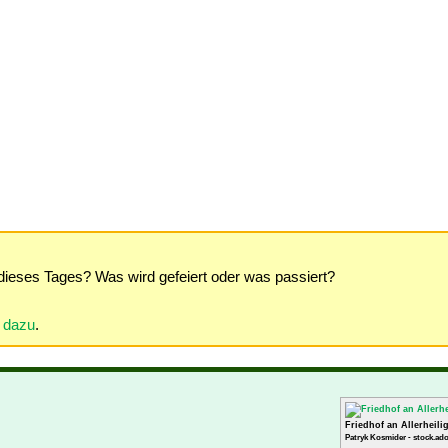
dieses Tages? Was wird gefeiert oder was passiert?
r dazu
.
Friedhof an Allerheili
Patryk Kosmider - stock.ad