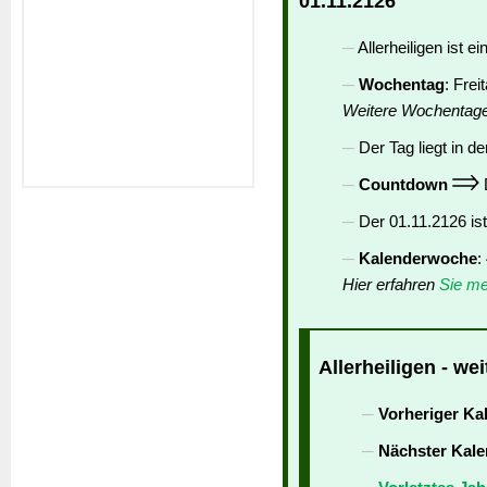
01.11.2126
Allerheiligen ist ei
Wochentag
: Frei
Weitere Wochentag
Der Tag liegt in de
Countdown
D
Der 01.11.2126 is
Kalenderwoche
:
Hier erfahren
Sie me
Allerheiligen - we
Vorheriger Ka
Nächster Kale