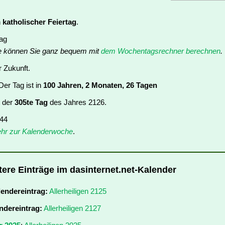
n
katholischer Feiertag
.
tag
e können Sie ganz bequem mit
dem Wochentagsrechner berechnen
.
r Zukunft.
er Tag ist in
100 Jahren, 2 Monaten, 26 Tagen
t der
305te Tag
des Jahres 2126.
 44
hr zur Kalenderwoche
.
itere Einträge im dasinternet.net-Kalender
lendereintrag:
Allerheiligen 2125
ndereintrag:
Allerheiligen 2127