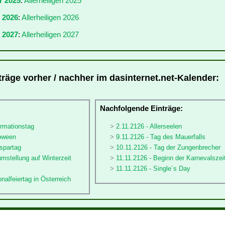
r 2025
:
Allerheiligen 2025
r 2026
:
Allerheiligen 2026
 2027
:
Allerheiligen 2027
nträge vorher / nachher im dasinternet.net-Kalender:
:
Nachfolgende Einträge:
ormationstag
2.11.2126 - Allerseelen
loween
9.11.2126 - Tag des Mauerfalls
spartag
10.11.2126 - Tag der Zungenbrecher
umstellung auf Winterzeit
11.11.2126 - Beginn der Karnevalszei
11.11.2126 - Single´s Day
nalfeiertag in Österreich