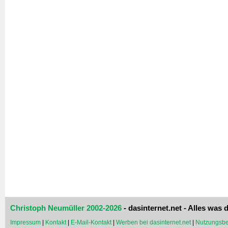
Christoph Neumüller 2002-2026
- dasinternet.net - Alles was d
Impressum
|
Kontakt
|
E-Mail-Kontakt
|
Werben bei dasinternet.net
|
Nutzungsbe