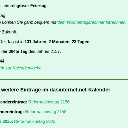
st ein
religiöser Feiertag
.
tag
e können Sie ganz bequem mit
dem Wochentagsrechner berechnen
.
r Zukunft.
er Tag ist in
131 Jahren, 2 Monaten, 23 Tagen
t der
304te Tag
des Jahres 2157.
 44
hr zur Kalenderwoche
.
 weitere Einträge im dasinternet.net-Kalender
lendereintrag:
Reformationstag 2156
ndereintrag:
Reformationstag 2158
r 2025
:
Reformationstag 2025