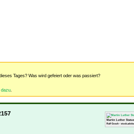
dieses Tages? Was wird gefeiert oder was passiert?
r dazu
.
2157
Martin Luther Statu
Ralf Gosch - stock.adobe