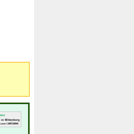
e in Wittenberg
.com / 248718594