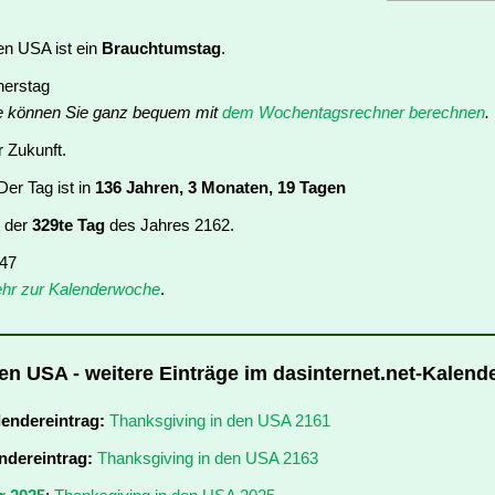
en USA ist ein
Brauchtumstag
.
nerstag
e können Sie ganz bequem mit
dem Wochentagsrechner berechnen
.
r Zukunft.
er Tag ist in
136 Jahren, 3 Monaten, 19 Tagen
t der
329te Tag
des Jahres 2162.
 47
hr zur Kalenderwoche
.
en USA - weitere Einträge im dasinternet.net-Kalend
lendereintrag:
Thanksgiving in den USA 2161
ndereintrag:
Thanksgiving in den USA 2163