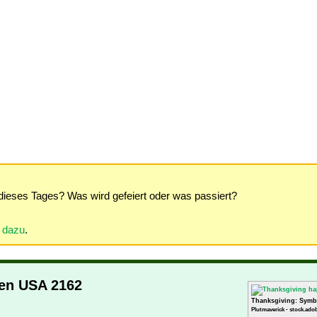
dieses Tages? Was wird gefeiert oder was passiert?
r dazu
.
den USA 2162
Thanksgiving: Symb
Plutmaverick - stock.ado