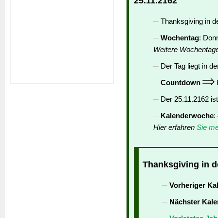
25.11.2162
Thanksgiving in d
Wochentag
: Don
Weitere Wochentag
Der Tag liegt in de
Countdown
D
Der 25.11.2162 is
Kalenderwoche
:
Hier erfahren
Sie me
Thanksgiving in d
Vorheriger Ka
Nächster Kale