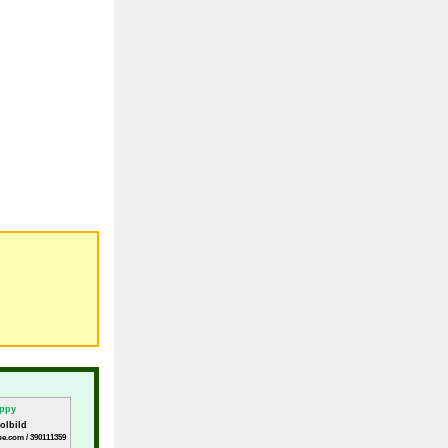
olbild
be.com / 390111359