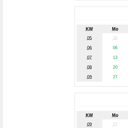
KW
Mo
05
30
06
06
07
13
08
20
09
27
KW
Mo
09
27