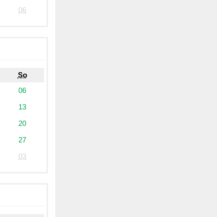
06
So
06
13
20
27
03