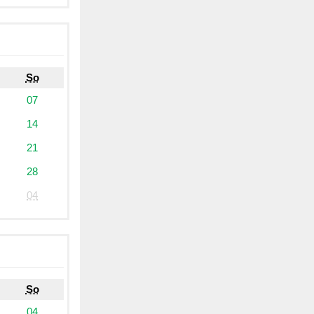
So
07
14
21
28
04
So
04