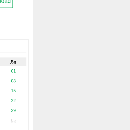
load
So
01
08
15
22
29
05