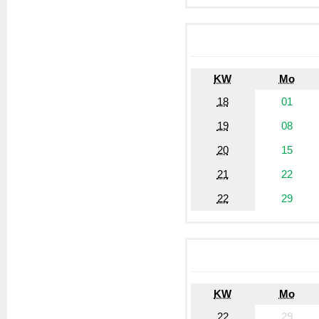
KW
Mo
18
01
19
08
20
15
21
22
22
29
KW
Mo
22
29