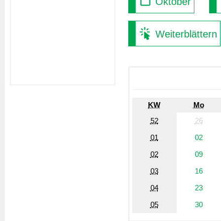
Oktober
Weiterblättern
KW
Mo
52
26
01
02
02
09
03
16
04
23
05
30