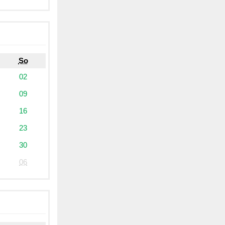
So
02
09
16
23
30
06