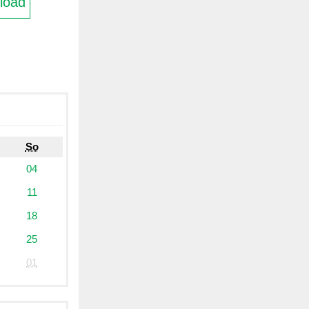
load
So
04
11
18
25
01