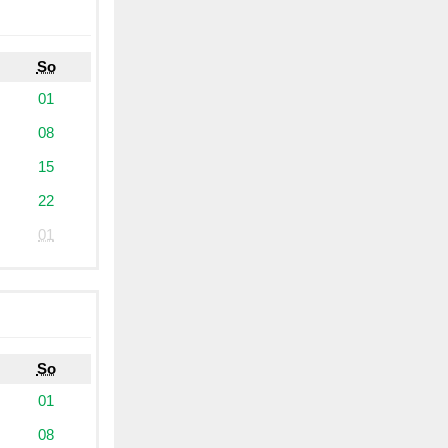
So
01
08
15
22
01
So
01
08