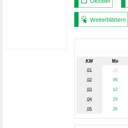
Oktober
Weiterblättern
KW
Mo
01
29
02
05
03
12
04
19
05
26