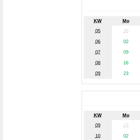
KW
Mo
05
26
06
02
07
09
08
16
09
23
KW
Mo
09
23
10
02