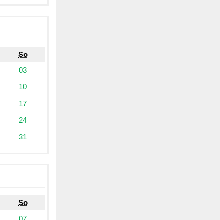
So
03
10
17
24
31
So
07