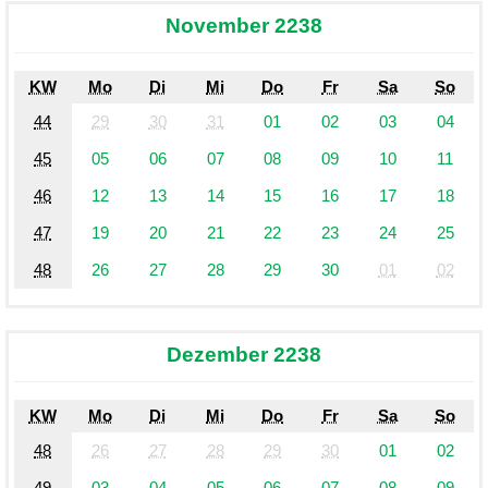
November 2238
KW
Mo
Di
Mi
Do
Fr
Sa
So
44
29
30
31
01
02
03
04
45
05
06
07
08
09
10
11
46
12
13
14
15
16
17
18
47
19
20
21
22
23
24
25
48
26
27
28
29
30
01
02
Dezember 2238
KW
Mo
Di
Mi
Do
Fr
Sa
So
48
26
27
28
29
30
01
02
49
03
04
05
06
07
08
09