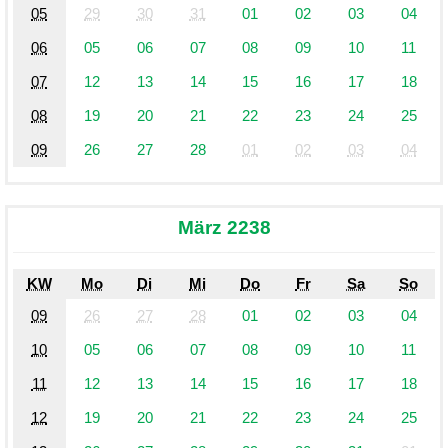
05
29
30
31
01
02
03
04
06
05
06
07
08
09
10
11
07
12
13
14
15
16
17
18
08
19
20
21
22
23
24
25
09
26
27
28
01
02
03
04
März 2238
KW
Mo
Di
Mi
Do
Fr
Sa
So
09
26
27
28
01
02
03
04
10
05
06
07
08
09
10
11
11
12
13
14
15
16
17
18
12
19
20
21
22
23
24
25