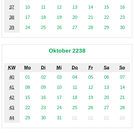
37
10
11
12
13
14
15
16
38
17
18
19
20
21
22
23
39
24
25
26
27
28
29
30
Oktober 2238
KW
Mo
Di
Mi
Do
Fr
Sa
So
40
01
02
03
04
05
06
07
41
08
09
10
11
12
13
14
42
15
16
17
18
19
20
21
43
22
23
24
25
26
27
28
44
29
30
31
01
02
03
04