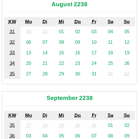
August 2238
KW
Mo
Di
Mi
Do
Fr
Sa
So
31
30
31
01
02
03
04
05
32
06
07
08
09
10
11
12
33
13
14
15
16
17
18
19
34
20
21
22
23
24
25
26
35
27
28
29
30
31
01
02
September 2238
KW
Mo
Di
Mi
Do
Fr
Sa
So
35
27
28
29
30
31
01
02
36
03
04
05
06
07
08
09