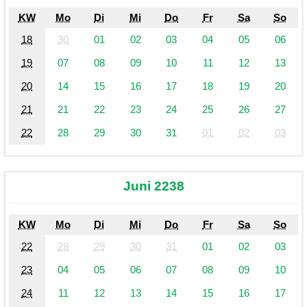
KW
Mo
Di
Mi
Do
Fr
Sa
So
18
30
01
02
03
04
05
06
19
07
08
09
10
11
12
13
20
14
15
16
17
18
19
20
21
21
22
23
24
25
26
27
22
28
29
30
31
01
02
03
Juni 2238
KW
Mo
Di
Mi
Do
Fr
Sa
So
22
28
29
30
31
01
02
03
23
04
05
06
07
08
09
10
24
11
12
13
14
15
16
17