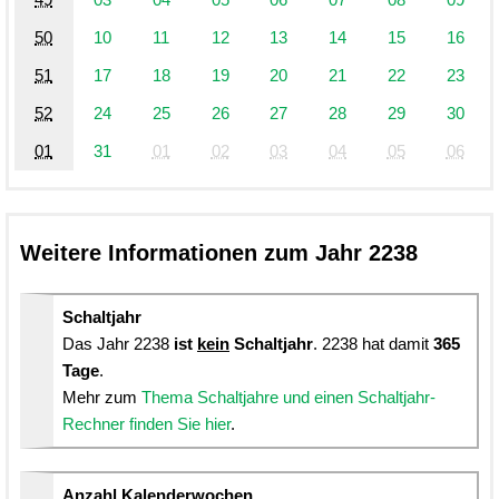
50
10
11
12
13
14
15
16
51
17
18
19
20
21
22
23
52
24
25
26
27
28
29
30
01
31
01
02
03
04
05
06
Weitere Informationen zum Jahr 2238
Schaltjahr
Das Jahr 2238
ist
kein
Schaltjahr
. 2238 hat damit
365
Tage
.
Mehr zum
Thema Schaltjahre und einen Schaltjahr-
Rechner finden Sie hier
.
Anzahl Kalenderwochen