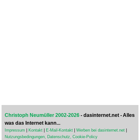
Christoph Neumüller 2002-2026
- dasinternet.net - Alles
was das Internet kann...
Impressum
|
Kontakt
|
E-Mail-Kontakt
|
Werben bei dasinternet.net
|
Nutzungsbedingungen, Datenschutz, Cookie-Policy