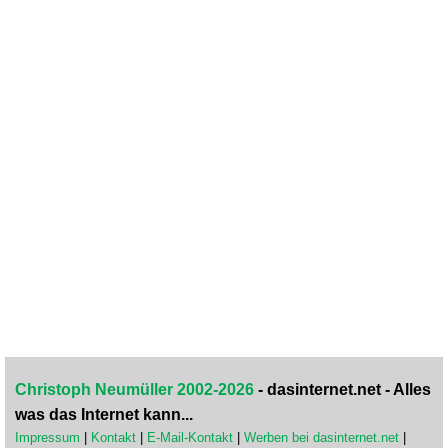
Christoph Neumüller 2002-2026
- dasinternet.net - Alles
was das Internet kann...
Impressum
|
Kontakt
|
E-Mail-Kontakt
|
Werben bei dasinternet.net
|