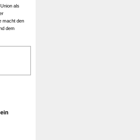
 Union als
er
me macht den
und dem
sein