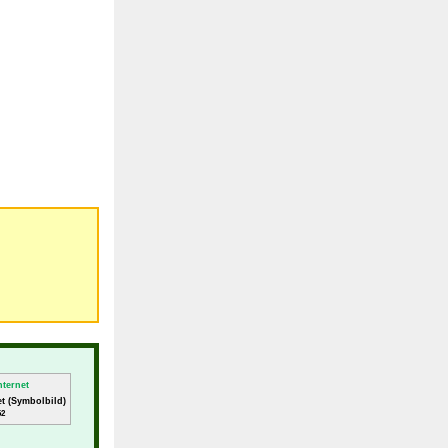
et (Symbolbild)
62