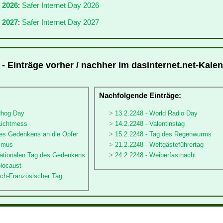
r 2026
:
Safer Internet Day 2026
 2027
:
Safer Internet Day 2027
 - Einträge vorher / nachher im dasinternet.net-Kale
:
Nachfolgende Einträge:
dhog Day
13.2.2248 - World Radio Day
 Lichtmess
14.2.2248 - Valentinstag
des Gedenkens an die Opfer
15.2.2248 - Tag des Regenwurms
ismus
21.2.2248 - Weltgästeführertag
rnationalen Tag des Gedenkens
24.2.2248 - Weiberfastnacht
olocaust
sch-Französischer Tag