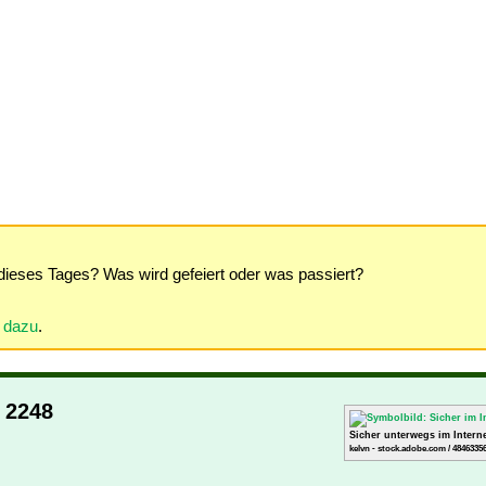
dieses Tages? Was wird gefeiert oder was passiert?
r dazu
.
y 2248
Sicher unterwegs im Intern
kelvn - stock.adobe.com / 4846335