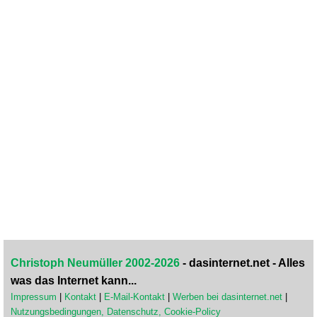
Christoph Neumüller 2002-2026
- dasinternet.net - Alles
was das Internet kann...
Impressum
|
Kontakt
|
E-Mail-Kontakt
|
Werben bei dasinternet.net
|
Nutzungsbedingungen, Datenschutz, Cookie-Policy