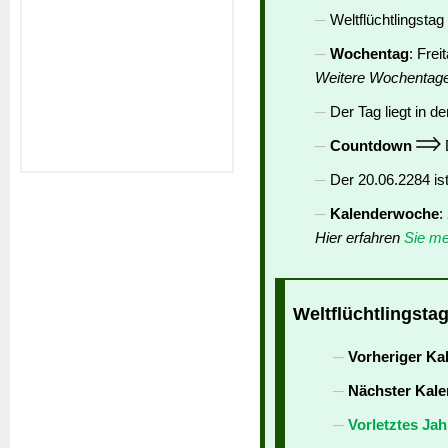
Weltflüchtlingstag 
Wochentag
: Frei
Weitere Wochentag
Der Tag liegt in de
Countdown
D
Der 20.06.2284 is
Kalenderwoche
:
Hier erfahren
Sie me
Weltflüchtlingstag
Vorheriger Ka
Nächster Kale
Vorletztes Jah