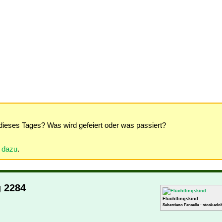
dieses Tages? Was wird gefeiert oder was passiert?
r dazu
.
g 2284
Flüchtlingskind
Sebastiano Fancellu - stock.ado