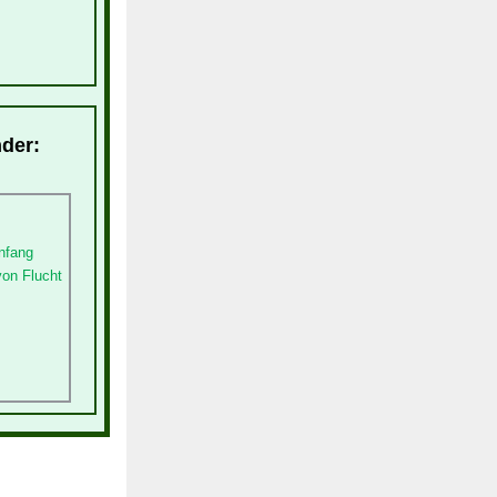
nder:
nfang
von Flucht