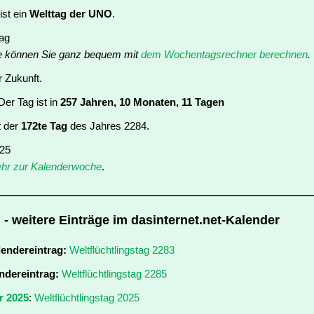
ist ein
Welttag der UNO
.
tag
e können Sie ganz bequem mit
dem Wochentagsrechner berechnen
.
r Zukunft.
er Tag ist in
257 Jahren, 10 Monaten, 11 Tagen
t der
172te Tag
des Jahres 2284.
 25
hr zur Kalenderwoche
.
 - weitere Einträge im dasinternet.net-Kalender
lendereintrag:
Weltflüchtlingstag 2283
ndereintrag:
Weltflüchtlingstag 2285
r 2025
:
Weltflüchtlingstag 2025