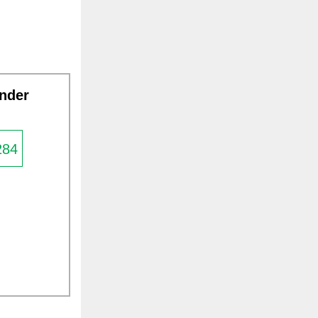
ender
284