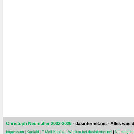
Christoph Neumüller 2002-2026
- dasinternet.net - Alles was d
Impressum
|
Kontakt
|
E-Mail-Kontakt
|
Werben bei dasinternet.net
|
Nutzungsbe