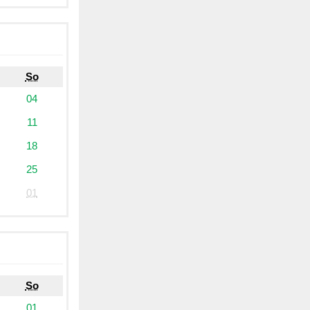
So
04
11
18
25
01
So
01