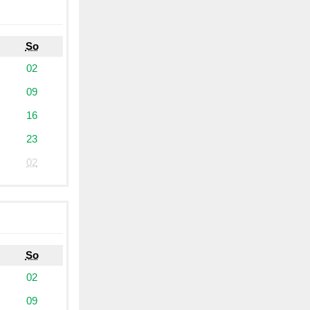
So
02
09
16
23
02
So
02
09