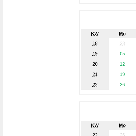
KW
Mo
18
28
19
05
20
12
21
19
22
26
KW
Mo
22
26