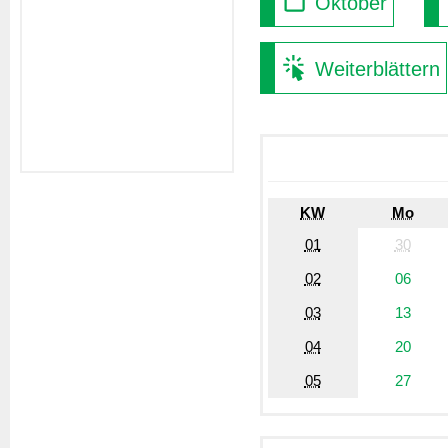
Oktober
Weiterblättern
KW
Mo
01
30
02
06
03
13
04
20
05
27