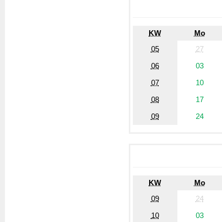
KW
Mo
05
27
06
03
07
10
08
17
09
24
KW
Mo
09
24
10
03