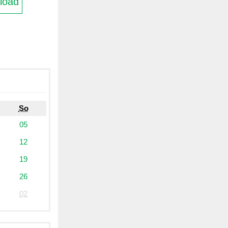
load
So
05
12
19
26
02