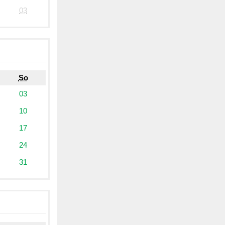
03
So
03
10
17
24
31