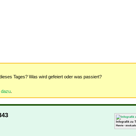
dieses Tages? Was wird gefeiert oder was passiert?
r dazu
.
343
Infografik zu 
Henrie - stock.ad