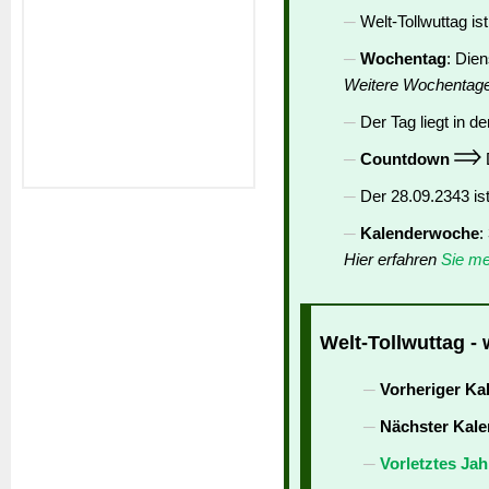
Welt-Tollwuttag is
Wochentag
: Die
Weitere Wochentag
Der Tag liegt in de
Countdown
D
Der 28.09.2343 is
Kalenderwoche
:
Hier erfahren
Sie me
Welt-Tollwuttag - 
Vorheriger Ka
Nächster Kale
Vorletztes Jah