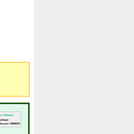
Tollwut
obe.com / 32936276