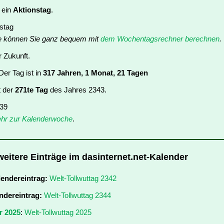
t ein
Aktionstag
.
nstag
e können Sie ganz bequem mit
dem Wochentagsrechner berechnen
.
r Zukunft.
er Tag ist in
317 Jahren, 1 Monat, 21 Tagen
t der
271te Tag
des Jahres 2343.
 39
hr zur Kalenderwoche
.
weitere Einträge im dasinternet.net-Kalender
lendereintrag:
Welt-Tollwuttag 2342
ndereintrag:
Welt-Tollwuttag 2344
r 2025
:
Welt-Tollwuttag 2025